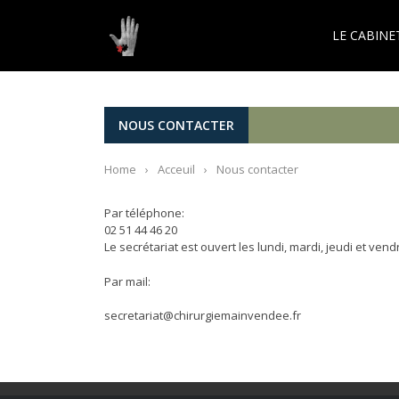
LE CABINE
NOUS CONTACTER
Home
›
Acceuil
›
Nous contacter
Par téléphone:
02 51 44 46 20
Le secrétariat est ouvert les lundi, mardi, jeudi et ven
Par mail:
secretariat@chirurgiemainvendee.fr